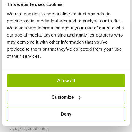
This website uses cookies
Interesse?
Kontaktieren Sie Celine via
celine@jopack.be
oder
+32 494 42 23 94.
We use cookies to personalise content and ads, to
provide social media features and to analyse our traffic.
We also share information about your use of our site with
our social media, advertising and analytics partners who
CHECK OUT OUR INSTAGRAM
may combine it with other information that you’ve
ONTDEK ONS YOUTUBE KANAAL
provided to them or that they’ve collected from your use
of their services.
ABONNEER JE OP ONS YOUTUBE-KANAAL
BEZOEK ONS OP FACEBOOK
Allow all
Customize
LAATSTE NIEUWS
Deny
🔎 VACATURE ALERT: LOGISTIEK BEDIENDE
vr, 05/22/2026 - 16:35