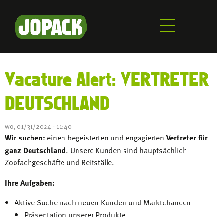
Overslaan
en
naar
de
inhoud
gaan
Vacature Alert: VERTRETER
DEUTSCHLAND
wo, 01/31/2024 - 11:40
Wir suchen:
einen begeisterten und engagierten
Vertreter für
ganz Deutschland
. Unsere Kunden sind hauptsächlich
Zoofachgeschäfte und Reitställe.
Ihre Aufgaben:
Aktive Suche nach neuen Kunden und Marktchancen
Präsentation unserer Produkte