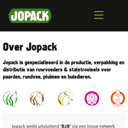
Overslaan
en
naar
de
inhoud
gaan
Over Jopack
Jopack is gespecialiseerd in de productie, verpakking en
distributie van ruwvoeders & stalstrooisels voor
paarden, rundvee, pluimee en huisdieren.
Jopack werkt uitsluitend
‘B2B’
via een trouw netwerk