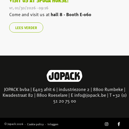
VISIT US AT SPOGA HORSE!
vr, 01/30/2026 - 09:16
Come and visit us at
hall 8 - Booth E-060
LEES VERDER
JOPACK bvba | E403 afrit 6 | industriezone 2 | 8800 Rumbeke |
Kwadestraat 82 | 8800 Roeselare | E
info@jopack.be
| T +32 (0)
51 20 75 00
SOCIAL
© Jopack 2026
Cookie policy
Inloggen
GEBRUIKERSMENU