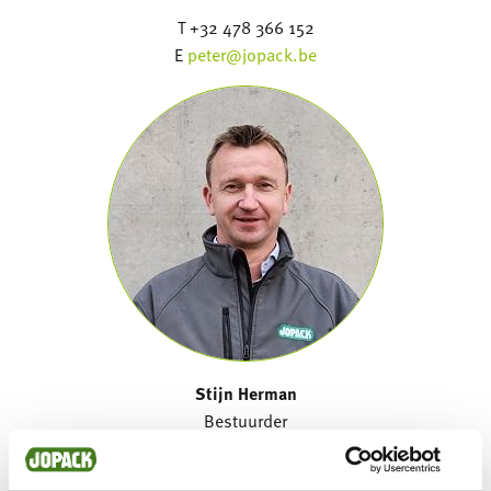
T +32 478 366 152
E
peter@jopack.be
Stijn Herman
Bestuurder
T +32 476 47 81 92