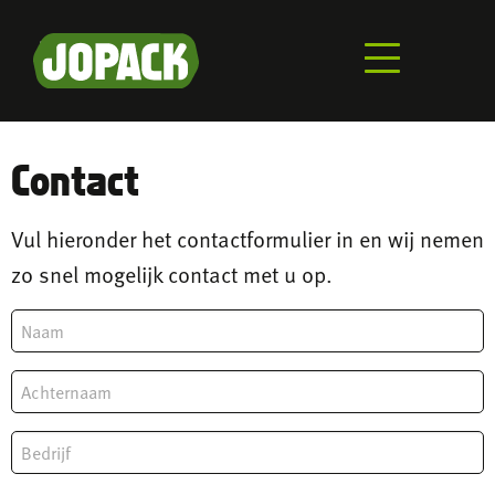
Overslaan
en
naar
de
inhoud
gaan
Contact
Vul hieronder het contactformulier in en wij nemen
zo snel mogelijk contact met u op.
Voornaam
Achternaam
Bedrijf