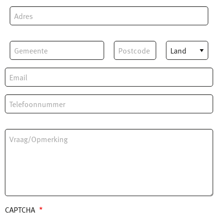
Adres
Gemeente
Postcode
Land
Your Email
Phone Number
Message
CAPTCHA