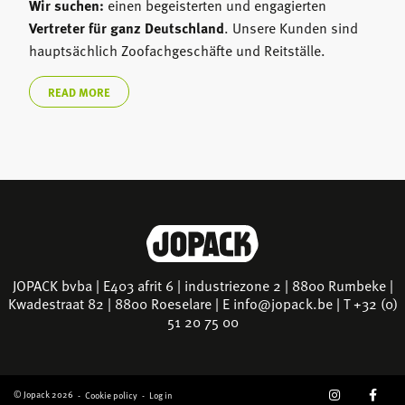
Wir suchen:
einen begeisterten und engagierten
Vertreter für ganz Deutschland
. Unsere Kunden sind
hauptsächlich Zoofachgeschäfte und Reitställe.
READ MORE
JOPACK bvba | E403 afrit 6 | industriezone 2 | 8800 Rumbeke |
Kwadestraat 82 | 8800 Roeselare | E
info@jopack.be
| T +32 (0)
51 20 75 00
SOCIAL
© Jopack 2026
Cookie policy
Log in