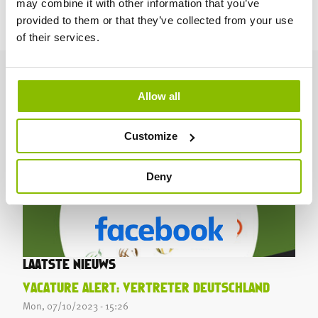
may combine it with other information that you’ve
Interesse?
Kontaktieren Sie Celine via
celine@jopack.be
oder
provided to them or that they’ve collected from your use
+32 494 42 23 94.
of their services.
CHECK OUT OUR INSTAGRAM
Allow all
DISCOVER OUR YOUTUBE CHANNEL
Customize
Deny
SUBSCRIBE TO OUR YOUTUBE CHANNEL
VISIT OUR FACEBOOK PAGE
LAATSTE NIEUWS
VACATURE ALERT: VERTRETER DEUTSCHLAND
Mon, 07/10/2023 - 15:26