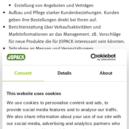
Erstellung von Angeboten und Verträgen
Aufbau und Pflege starker Kundenbeziehungen. Kunden
geben ihre Bestellungen direkt bei Ihnen auf.
Berichterstattung über Verkaufsaktivitäten und
Marktinformationen an das Management. zB. Vorschläge
für neue Produkte die für JOPACK interessant sein könnten.
Teilnahme an Messen und Veranstaltungen
Ihr Profil:
Erfahrung im Vertrieb und in der Kundenbetreuung
Consent
Details
About
Affinität zur Pferdebranche ist ein großer Vorteil
Ausgezeichnete Kommunikationsfähigkeiten in Deutsch
und Englisch
This website uses cookies
Selbstständige Arbeitsweise – Sie arbeiten gemeinsam mit
We use cookies to personalise content and ads, to
einem Kollegen für ganz Deutschland
provide social media features and to analyse our traffic.
Bereitschaft, mindestens drei Tage pro Woche in
We also share information about your use of our site with
Deutschland zu reisen
our social media, advertising and analytics partners who