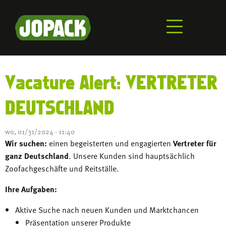
Skip
to
main
content
Vacature Alert: VERTRETER
DEUTSCHLAND
wo, 01/31/2024 - 11:40
Wir suchen:
einen begeisterten und engagierten
Vertreter für
ganz Deutschland
. Unsere Kunden sind hauptsächlich
Zoofachgeschäfte und Reitställe.
Ihre Aufgaben:
Aktive Suche nach neuen Kunden und Marktchancen
Präsentation unserer Produkte