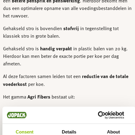
een
betere pensprik en penswerking
. Hierdoor bekomt men
dus een optimalere opname van alle voedingsbestanddelen in
het ruwvoer.
Gehakseld stro is bovendien
stofvrij
in tegenstelling tot
klassiek stro in grote balen.
Gehakseld stro is
handig verpakt
in plastic balen van 20 kg.
Hierdoor kan men beter de exacte portie per koe per dag
afmeten.
Al deze factoren samen leiden tot een
reductie van de totale
voederkost
per koe.
Het gamma
Agri Fibers
bestaat uit:
gehakseld tarwestro 3-7cm
gehakseld koolzaadstro 3-7cm
Consent
Details
About