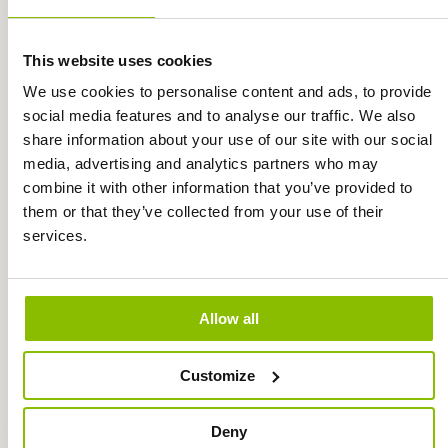
Meer eigenschappen en voordelen van
This website uses cookies
elk product vindt u terug op de
We use cookies to personalise content and ads, to provide
productpagina's.
social media features and to analyse our traffic. We also
share information about your use of our site with our social
media, advertising and analytics partners who may
combine it with other information that you’ve provided to
them or that they’ve collected from your use of their
services.
Allow all
GEHAKSELD
GEHAKSELD TARWESTRO
Customize
KOOLZAADSTRO
MEER INFO
MEER INFO
Deny