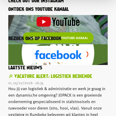
CHECK OUT OUR INSTAGRAM
ONTDEK ONS YOUTUBE KANAAL
ABONNEER JE OP ONS YOUTUBE-KANAAL
BEZOEK ONS OP FACEBOOK
LAATSTE NIEUWS
🔎 VACATURE ALERT: LOGISTIEK BEDIENDE
vr, 05/22/2026 - 16:35
Hou jij van logistiek & administratie en werk je graag in
een dynamische omgeving? JOPACK is een groeiende
onderneming gespecialiseerd in stalstrooisels en
ruwvoeder voor dieren (stro, hooi, vlas). Vanuit onze
vestiging in Rumbeke beleveren wij klanten in heel