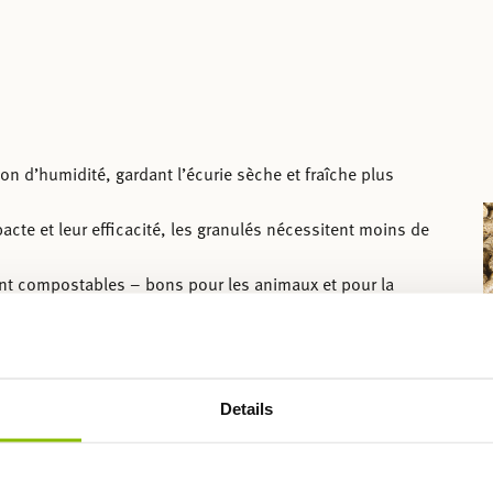
on d’humidité, gardant l’écurie sèche et fraîche plus
A
cte et leur efficacité, les granulés nécessitent moins de
nt compostables – bons pour les animaux et pour la
imaux souffrant de problèmes respiratoires ou d’allergies.
ue et compatibles avec les systèmes de litière
Details