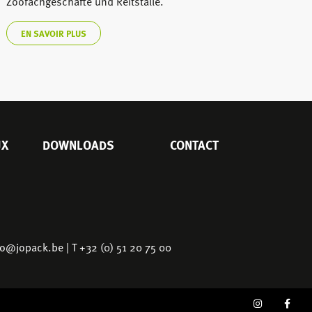
Zoofachgeschäfte und Reitställe.
EN SAVOIR PLUS
UX
DOWNLOADS
CONTACT
fo@jopack.be
| T +32 (0) 51 20 75 00
SOCIAL