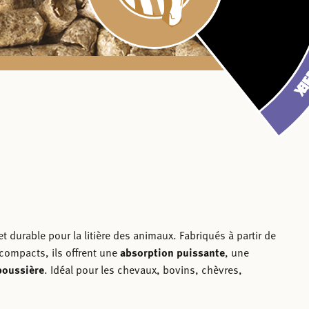
PAILLE DE CO
PAILLE DE 
JO-SPAN CL
PAILLE DE 
JO-SPAN C
PAILLE D
PELLETS
PAILLE 
PELLET
PAILL
BEDD
ANA
BED
AN
 durable pour la litière des animaux. Fabriqués à partir de
compacts, ils offrent une
absorption puissante
, une
poussière
. Idéal pour les chevaux, bovins, chèvres,