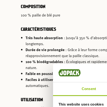
COMPOSITION
100 % paille de blé pure
CARACTÉRISTIQUES
Très haute absorption
: Jusqu’à 350 % d’absorpti
longtemps.
Durée de vie prolongée
: Grâce à leur forme compa
réapprovisionnement que la paille classique.
100 % biodégradables
: Écologiques et rapideme
nature.
Faible en poussière et sûrs
: Parfaits pour les an
Faciles à utiliser
: Dosage simple, stockage pratiq
automatiques.
Consent
UTILISATION
This website uses cookies