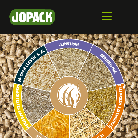
Direkt
zum
Inhalt
LEINSTROH
JO-SPAN CLASSIC & XL
BEDDING-MIX
GEHÄCKSELTES WEIZENSTROH
GEHÄCKSELTES RAPSSTROH