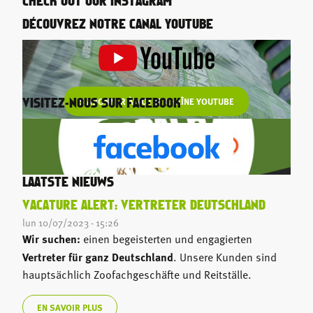
CHECK OUT OUR INSTAGRAM
DÉCOUVREZ NOTRE CANAL YOUTUBE
S'ABONNER À NOTRE CHAÎNE YOUTUBE
VISITEZ-NOUS SUR FACEBOOK
LAATSTE NIEUWS
VACATURE ALERT: VERTRETER DEUTSCHLAND
lun 10/07/2023 - 15:26
Wir suchen:
einen begeisterten und engagierten
Vertreter für ganz Deutschland
. Unsere Kunden sind
hauptsächlich Zoofachgeschäfte und Reitställe.
EN SAVOIR PLUS