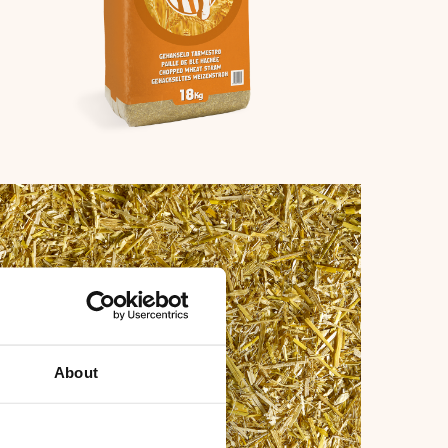
fbeelding
About