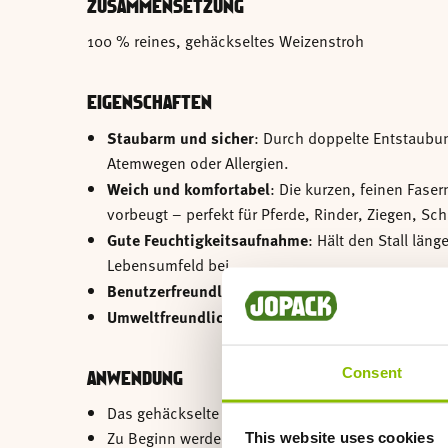
ZUSAMMENSETZUNG
100 % reines, gehäckseltes Weizenstroh
EIGENSCHAFTEN
Staubarm und sicher
: Durch doppelte Entstaubung
Atemwegen oder Allergien.
Weich und komfortabel
: Die kurzen, feinen Fase
vorbeugt – perfekt für Pferde, Rinder, Ziegen, Sc
Gute Feuchtigkeitsaufnahme
: Hält den Stall län
Lebensumfeld bei.
Benutzerfreundlich
: Leicht, einfach zu verteilen 
Umweltfreundlich
: 100 % pflanzlich, biologisch
Consent
ANWENDUNG
Das gehäckselte Weizenstroh ist in praktischen 1
Zu Beginn werden 5 Ballen eingestreut.
This website uses cookies