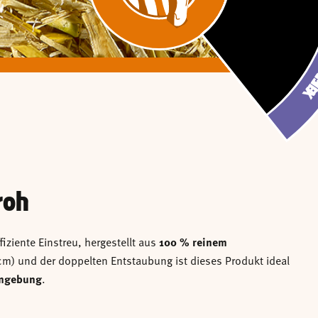
GEHÄCKSELTES
GEHÄCKSELTES 
GEHÄCKSELTE
GEHÄCKSELTE
JO-SPAN CL
JO-SPAN C
WEIZEN
WEIZE
STRO
STR
BEDD
BED
LE
LE
roh
ffiziente Einstreu, hergestellt aus
100 % reinem
 cm) und der doppelten Entstaubung ist dieses Produkt ideal
umgebung
.