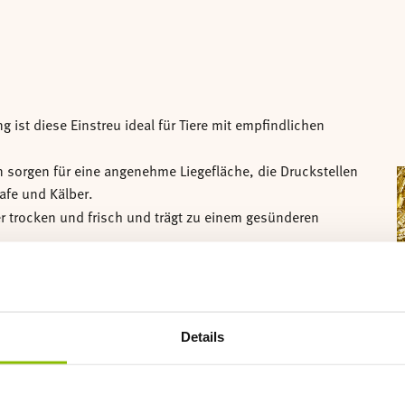
 ist diese Einstreu ideal für Tiere mit empfindlichen
rn sorgen für eine angenehme Liegefläche, die Druckstellen
A
hafe und Kälber.
ger trocken und frisch und trägt zu einem gesünderen
und pflegeleicht.
 abbaubar und schnell kompostierbar.
Details
8-kg-Ballen gepresst.