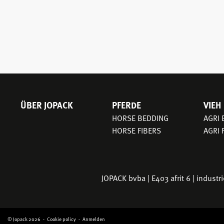
ÜBER JOPACK
PFERDE
VIEH
HAUPTNAVIGATION
HORSE BEDDING
AGRI
HORSE FIBERS
AGRI 
JOPACK bvba | E403 afrit 6 | indust
© Jopack 2026
Cookie policy
Anmelden