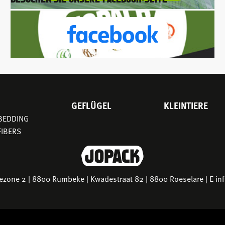
GEFLÜGEL
KLEINTIERE
 BEDDING
FIBERS
riezone 2 | 8800 Rumbeke | Kwadestraat 82 | 8800 Roeselare | E
in