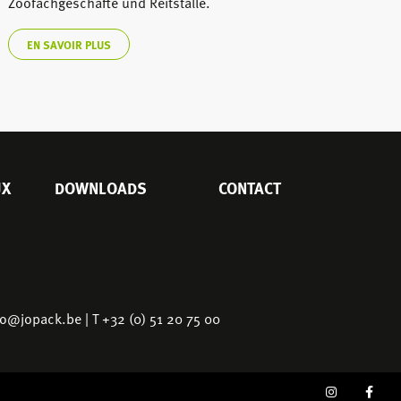
Zoofachgeschäfte und Reitställe.
EN SAVOIR PLUS
UX
DOWNLOADS
CONTACT
fo@jopack.be
| T +32 (0) 51 20 75 00
SOCIAL